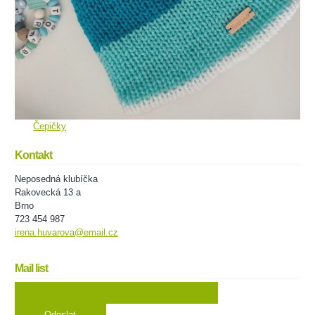
Čepičky
Kontakt
Neposedná klubíčka
Rakovecká 13 a
Brno
723 454 987
irena.huvarova@email.cz
Mail list