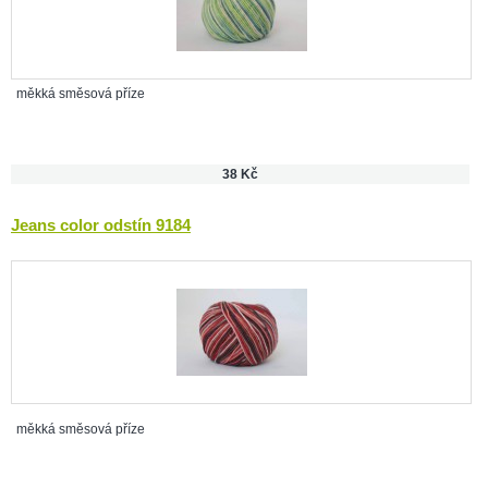
měkká směsová příze
38 Kč
Jeans color odstín 9184
měkká směsová příze