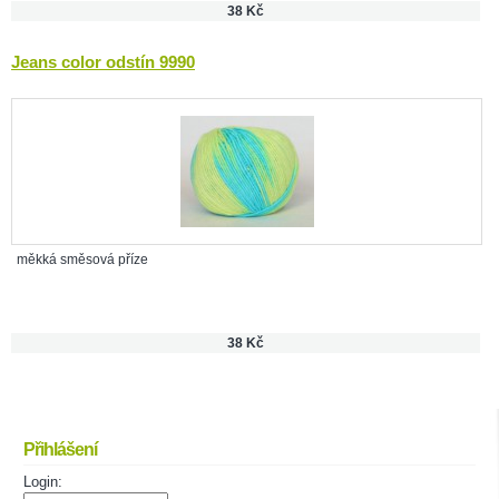
38 Kč
Jeans color odstín 9990
měkká směsová příze
38 Kč
Přihlášení
Login: