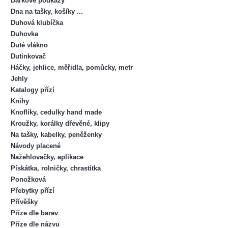
Dárkové poukazy
Dna na tašky, košíky ...
Duhová klubíčka
Duhovka
Duté vlákno
Dutinkovač
Háčky, jehlice, měřidla, pomůcky, metr
Jehly
Katalogy přízí
Knihy
Knoflíky, cedulky hand made
Kroužky, korálky dřevěné, klipy
Na tašky, kabelky, peněženky
Návody placené
Nažehlovačky, aplikace
Pískátka, rolničky, chrastítka
Ponožková
Přebytky přízí
Přívěšky
Příze dle barev
Příze dle názvu