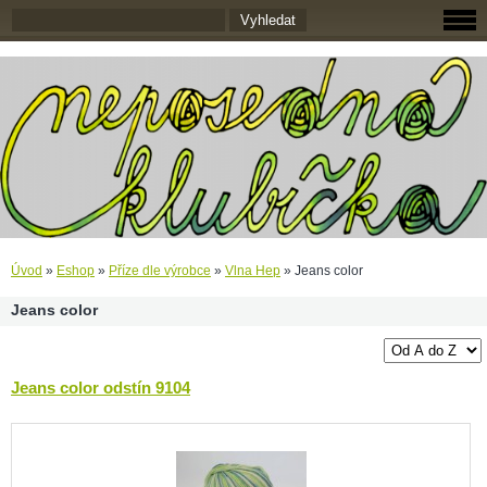
Úvod
»
Eshop
»
Příze dle výrobce
»
Vlna Hep
»
Jeans color
Jeans color
Jeans color odstín 9104