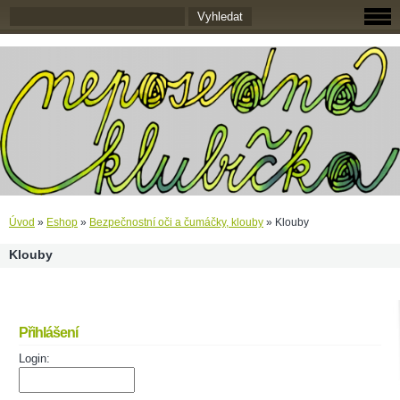
Úvod
»
Eshop
»
Bezpečnostní oči a čumáčky, klouby
»
Klouby
Klouby
Přihlášení
Login: