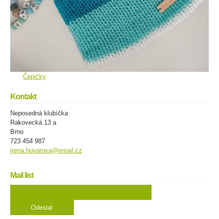
Čepičky
Kontakt
Neposedná klubíčka
Rakovecká 13 a
Brno
723 454 987
irena.huvarova@email.cz
Mail list