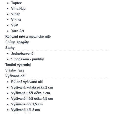
Toptex
Vlna Hep
Vlnap
Vlnika
VSV
Yarn Art
Reflexní nitě a metalické nitě
Šňůry, špagáty
Stuhy
Jednobarvené
S potiskem - puntíky
Totální výprodej
Vlásky, řasy
Vyšívané oči
Půlené vyšívané oči
Vyšívaná kulatá očka 2 cm
Vyšívané liščí očka 3 cm
Vyšívané liščí očka 4,5 cm
Vyšívané oči 1,5 cm
Vyšívané oči 2 cm