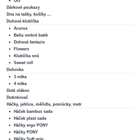
Oči
Dárkové poukazy
Dna na tašky, košíky ...
Duhová klubíčka
Acorus
Bella ombré batik
Duhová fantazie
Flowers
Klubíčka snů
Sweet roll
Duhovka
3 nitka
4 nitka
Duté vlákno
Dutinkovač
Háčky, jehlice, měřidla, pomůcky, metr
Háček bambus sada
Háček plast sada
Háčky ergo PONY
Háčky PONY
Háčky Soft grip