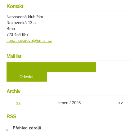
Kontakt
Neposedná klubíčka
Rakovecká 13 a
Brno
723 454 987
irena.huvarova@email.cz
Mail list
Archiv
<<
srpen / 2026
>>
RSS
Přehled zdrojů