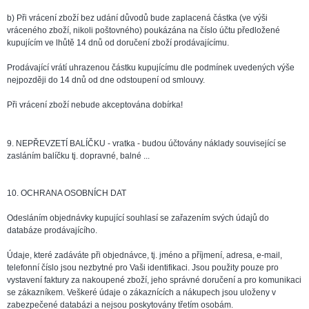
b) Při vrácení zboží bez udání důvodů bude zaplacená částka (ve výši
vráceného zboží, nikoli poštovného) poukázána na číslo účtu předložené
kupujícím ve lhůtě 14 dnů od doručení zboží prodávajícímu.
Prodávající vrátí uhrazenou částku kupujícímu dle podmínek uvedených výše
nejpozději do 14 dnů od dne odstoupení od smlouvy.
Při vrácení zboží nebude akceptována dobírka!
9. NEPŘEVZETÍ BALÍČKU - vratka - budou účtovány náklady související se
zasláním balíčku tj. dopravné, balné ...
10. OCHRANA OSOBNÍCH DAT
Odesláním objednávky kupující souhlasí se zařazením svých údajů do
databáze prodávajícího.
Údaje, které zadáváte při objednávce, tj. jméno a příjmení, adresa, e-mail,
telefonní číslo jsou nezbytné pro Vaši identifikaci. Jsou použity pouze pro
vystavení faktury za nakoupené zboží, jeho správné doručení a pro komunikaci
se zákazníkem. Veškeré údaje o zákaznících a nákupech jsou uloženy v
zabezpečené databázi a nejsou poskytovány třetím osobám.