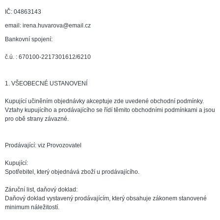
IČ: 04863143
email: irena.huvarova@email.cz
Bankovní spojení:
č.ú. : 670100-2217301612/6210
1. VŠEOBECNÉ USTANOVENÍ
Kupující učiněním objednávky akceptuje zde uvedené obchodní podmínky.
Vztahy kupujícího a prodávajícího se řídí těmito obchodními podmínkami a jsou
pro obě strany závazné.
Prodávající: viz Provozovatel
Kupující:
Spotřebitel, který objednává zboží u prodávajícího.
Záruční list, daňový doklad:
Daňový doklad vystavený prodávajícím, který obsahuje zákonem stanovené
minimum náležitostí.