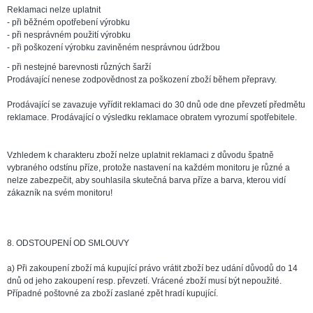
Reklamaci nelze uplatnit
- při běžném opotřebení výrobku
- při nesprávném použití výrobku
- při poškození výrobku zaviněném nesprávnou údržbou
- při nestejné barevnosti různých šarží
Prodávající nenese zodpovědnost za poškození zboží během přepravy.
Prodávající se zavazuje vyřídit reklamaci do 30 dnů ode dne převzetí předmětu
reklamace. Prodávající o výsledku reklamace obratem vyrozumí spotřebitele.
Vzhledem k charakteru zboží nelze uplatnit reklamaci z důvodu špatně
vybraného odstínu příze, protože nastavení na každém monitoru je různé a
nelze zabezpečit, aby souhlasila skutečná barva příze a barva, kterou vidí
zákazník na svém monitoru!
8. ODSTOUPENÍ OD SMLOUVY
a) Při zakoupení zboží má kupující právo vrátit zboží bez udání důvodů do 14
dnů od jeho zakoupení resp. převzetí. Vrácené zboží musí být nepoužité.
Případné poštovné za zboží zaslané zpět hradí kupující.