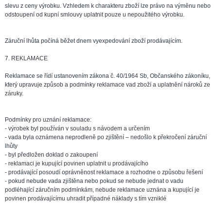
slevu z ceny výrobku. Vzhledem k charakteru zboží lze právo na výměnu nebo
odstoupení od kupní smlouvy uplatnit pouze u nepoužitého výrobku.
Záruční lhůta počíná běžet dnem vyexpedování zboží prodávajícím.
7. REKLAMACE
Reklamace se řídí ustanovením zákona č. 40/1964 Sb, Občanského zákoníku,
který upravuje způsob a podmínky reklamace vad zboží a uplatnění nároků ze
záruky.
Podmínky pro uznání reklamace:
- výrobek byl používán v souladu s návodem a určením
- vada byla oznámena neprodleně po zjištění – nedošlo k překročení záruční
lhůty
- byl předložen doklad o zakoupení
- reklamaci je kupující povinen uplatnit u prodávajícího
- prodávající posoudí oprávněnost reklamace a rozhodne o způsobu řešení
- pokud nebude vada zjištěna nebo pokud se nebude jednat o vadu
podléhající záručním podmínkám, nebude reklamace uznána a kupující je
povinen prodávajícímu uhradit případné náklady s tím vzniklé