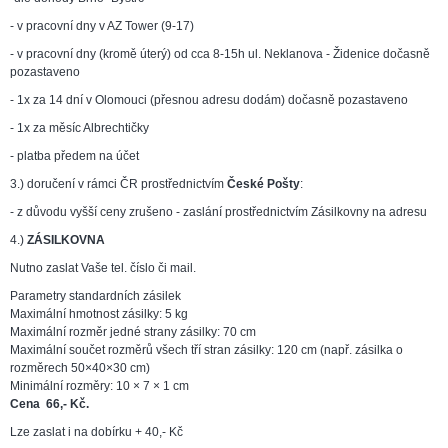
- v pracovní dny v AZ Tower (9-17)
- v pracovní dny (kromě úterý) od cca 8-15h ul. Neklanova - Židenice dočasně
pozastaveno
- 1x za 14 dní v Olomouci (přesnou adresu dodám) dočasně pozastaveno
- 1x za měsíc Albrechtičky
- platba předem na účet
3.) doručení v rámci ČR prostřednictvím
České Pošty
:
- z důvodu vyšší ceny zrušeno - zaslání prostřednictvím Zásilkovny na adresu
4.)
ZÁSILKOVNA
Nutno zaslat Vaše tel. číslo či mail.
Parametry standardních zásilek
Maximální hmotnost zásilky: 5 kg
Maximální rozměr jedné strany zásilky: 70 cm
Maximální součet rozměrů všech tří stran zásilky: 120 cm (např. zásilka o
rozměrech 50×40×30 cm)
Minimální rozměry: 10 × 7 × 1 cm
Cena 66,- Kč.
Lze zaslat i na dobírku + 40,- Kč