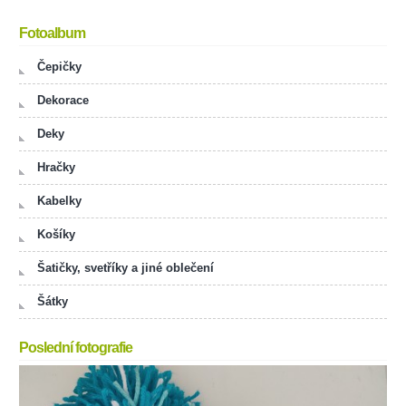
Fotoalbum
Čepičky
Dekorace
Deky
Hračky
Kabelky
Košíky
Šatičky, svetříky a jiné oblečení
Šátky
Poslední fotografie