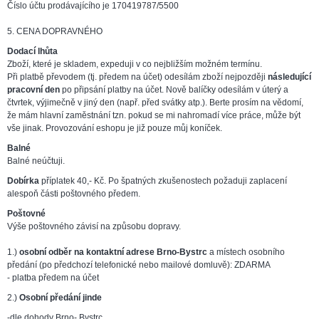
Číslo účtu prodávajícího je 170419787/5500
5. CENA DOPRAVNÉHO
Dodací lhůta
Zboží, které je skladem, expeduji v co nejbližším možném termínu.
Při platbě převodem (tj. předem na účet) odesílám zboží nejpozději
následující
pracovní den
po připsání platby na účet. Nově balíčky odesílám v úterý a
čtvrtek, výjimečně v jiný den (např. před svátky atp.). Berte prosím na vědomí,
že mám hlavní zaměstnání tzn. pokud se mi nahromadí více práce, může být
vše jinak. Provozování eshopu je již pouze můj koníček.
Balné
Balné neúčtuji.
Dobírka
příplatek 40,- Kč. Po špatných zkušenostech požaduji zaplacení
alespoň části poštovného předem.
Poštovné
Výše poštovného závisí na způsobu dopravy.
1.)
osobní odběr na kontaktní adrese Brno-Bystrc
a místech osobního
předání (po předchozí telefonické nebo mailové domluvě): ZDARMA
- platba předem na účet
2.)
Osobní předání jinde
-dle dohody Brno- Bystrc