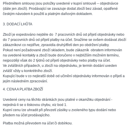
Předmětem smlouvy jsou položky uvedené v kupní smlouvě – objednávce
(dále jen zboží). Prodávající se zavazuje dodat zboží bez závad, opatřené
českým návodem k použití a platným daňovým dokladem.
3. DODACÍ LHŮTA
Zboží je expedováno nejdéle do 7 pracovních dnů od přijetí objednávky nebo
do 7 pracovních dnů od přijetí platby na účet. Snažíme se ovšem dodávat zboží
zákazníkovi co nejdříve, zpravidla druhý/třetí den po obdržení platby.
Pokud není požadované zboží skladem, bude zákazník obratem informován
na uvedené kontakty a zboží bude doručeno v nejbližším možném termínu,
nejpozději však do 2 týdnů od přijetí objednávky nebo platby na účet.
Ve zvláštních případech, u zboží na objednávku, je termín dodání uveden
zvlášť vždy u konkrétního zboží.
Kupující bude v co nejkratší době od učinění objednávky informován o přijetí a
jejím následném zpracování.
4. CENA A PLATBA ZBOŽÍ
Uvedené ceny na těchto stránkách jsou platné v okamžiku objednání -
nejedná-li se o tiskovou chybu, viz bod 1.
Kupní cenu lze uhradit při převzetí zásilky u zvoleného typu dodání nebo
předem na účet prodávajícího.
Platba možná převodem na účet či dobírkou.