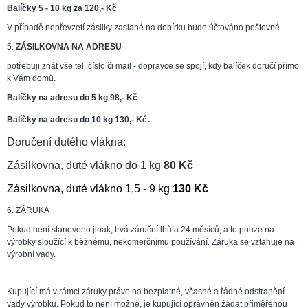
Balíčky 5 - 10 kg za 120,- Kč
V případě nepřevzetí zásilky zaslané na dobírku bude účtováno poštovné.
5.
ZÁSILKOVNA NA ADRESU
potřebuji znát vše tel. číslo či mail - dopravce se spojí, kdy balíček doručí přímo
k Vám domů.
Balíčky na adresu do 5 kg 98,- Kč
.
Balíčky na adresu do 10 kg 130,- Kč
Doručení dutého vlákna:
Zásilkovna, duté vlákno do 1 kg
80 Kč
Zásilkovna, duté vlákno 1,5 - 9 kg
130 Kč
6. ZÁRUKA
Pokud není stanoveno jinak, trvá záruční lhůta 24 měsíců, a to pouze na
výrobky sloužící k běžnému, nekomerčnímu používání. Záruka se vztahuje na
výrobní vady.
Kupující má v rámci záruky právo na bezplatné, včasné a řádné odstranění
vady výrobku. Pokud to není možné, je kupující oprávněn žádat přiměřenou