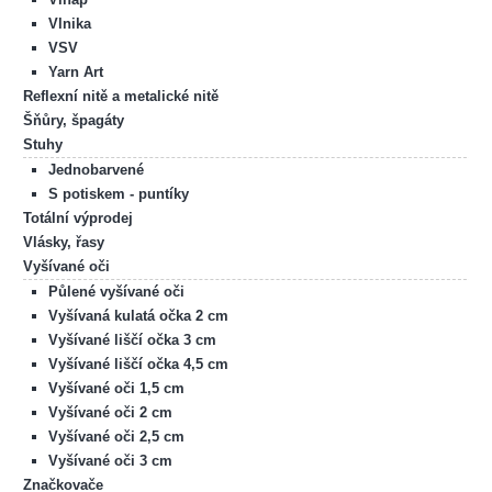
Vlnika
VSV
Yarn Art
Reflexní nitě a metalické nitě
Šňůry, špagáty
Stuhy
Jednobarvené
S potiskem - puntíky
Totální výprodej
Vlásky, řasy
Vyšívané oči
Půlené vyšívané oči
Vyšívaná kulatá očka 2 cm
Vyšívané liščí očka 3 cm
Vyšívané liščí očka 4,5 cm
Vyšívané oči 1,5 cm
Vyšívané oči 2 cm
Vyšívané oči 2,5 cm
Vyšívané oči 3 cm
Značkovače