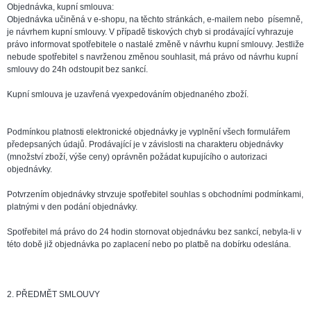
Objednávka, kupní smlouva:
Objednávka učiněná v e-shopu, na těchto stránkách, e-mailem nebo písemně,
je návrhem kupní smlouvy. V případě tiskových chyb si prodávající vyhrazuje
právo informovat spotřebitele o nastalé změně v návrhu kupní smlouvy. Jestliže
nebude spotřebitel s navrženou změnou souhlasit, má právo od návrhu kupní
smlouvy do 24h odstoupit bez sankcí.
Kupní smlouva je uzavřená vyexpedováním objednaného zboží.
Podmínkou platnosti elektronické objednávky je vyplnění všech formulářem
předepsaných údajů. Prodávající je v závislosti na charakteru objednávky
(množství zboží, výše ceny) oprávněn požádat kupujícího o autorizaci
objednávky.
Potvrzením objednávky strvzuje spotřebitel souhlas s obchodními podmínkami,
platnými v den podání objednávky.
Spotřebitel má právo do 24 hodin stornovat objednávku bez sankcí, nebyla-li v
této době již objednávka po zaplacení nebo po platbě na dobírku odeslána.
2. PŘEDMĚT SMLOUVY