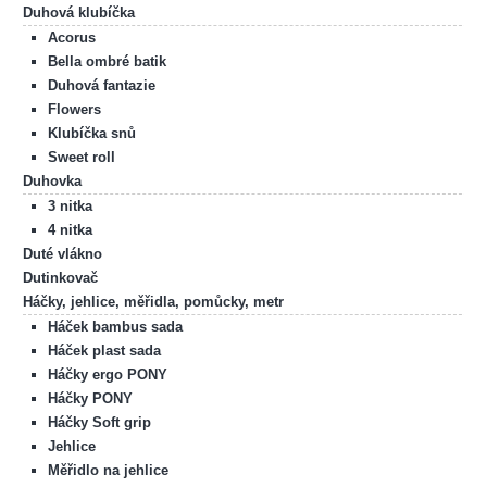
Duhová klubíčka
Acorus
Bella ombré batik
Duhová fantazie
Flowers
Klubíčka snů
Sweet roll
Duhovka
3 nitka
4 nitka
Duté vlákno
Dutinkovač
Háčky, jehlice, měřidla, pomůcky, metr
Háček bambus sada
Háček plast sada
Háčky ergo PONY
Háčky PONY
Háčky Soft grip
Jehlice
Měřidlo na jehlice