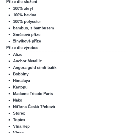
Příze dle složení
100% akryl
100% bavlna
100% polyester
bambus, s bambusem
Směsové příze
žinylkové příze
Příze dle výrobce
Alize
Anchor Metallic
Angora gold simli batik
Bobbiny
Himalaya
Kartopu
Madame Tricote Paris
Nako
Niťárna Česká Třebová
Storex
Toptex
Vlna Hep
Vlnap