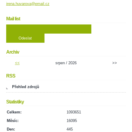
irena.huvarova@email.cz
Mail list
Archiv
<<
srpen / 2026
>>
RSS
Přehled zdrojů
Statistiky
Celkem:
1093651
Měsíc:
16095
Den:
445