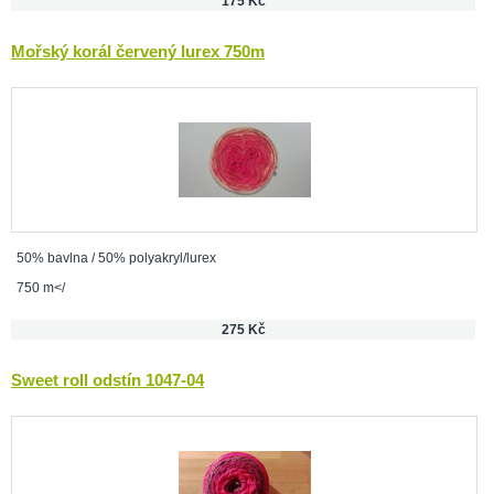
175 Kč
Mořský korál červený lurex 750m
50% bavlna / 50% polyakryl/lurex
750 m</
275 Kč
Sweet roll odstín 1047-04