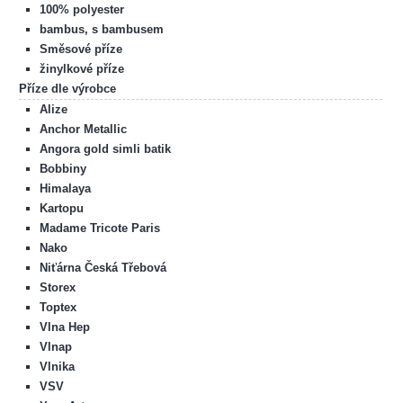
100% polyester
bambus, s bambusem
Směsové příze
žinylkové příze
Příze dle výrobce
Alize
Anchor Metallic
Angora gold simli batik
Bobbiny
Himalaya
Kartopu
Madame Tricote Paris
Nako
Niťárna Česká Třebová
Storex
Toptex
Vlna Hep
Vlnap
Vlnika
VSV