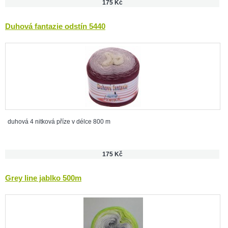
175 Kč
Duhová fantazie odstín 5440
duhová 4 nitková příze v délce 800 m
175 Kč
Grey line jablko 500m