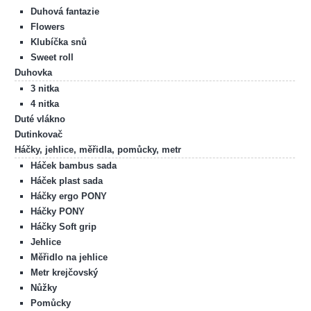
Duhová fantazie
Flowers
Klubíčka snů
Sweet roll
Duhovka
3 nitka
4 nitka
Duté vlákno
Dutinkovač
Háčky, jehlice, měřidla, pomůcky, metr
Háček bambus sada
Háček plast sada
Háčky ergo PONY
Háčky PONY
Háčky Soft grip
Jehlice
Měřidlo na jehlice
Metr krejčovský
Nůžky
Pomůcky