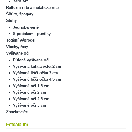
Yarn Art
Reflexní nitě a metalické nitě
Šňůry, špagáty
Stuhy
Jednobarvené
S potiskem - puntíky
Totální výprodej
Vlásky, řasy
Vyšívané oči
Půlené vyšívané oči
Vyšívaná kulatá očka 2 cm
Vyšívané liščí očka 3 cm
Vyšívané liščí očka 4,5 cm
Vyšívané oči 1,5 cm
Vyšívané oči 2 cm
Vyšívané oči 2,5 cm
Vyšívané oči 3 cm
Značkovače
Fotoalbum