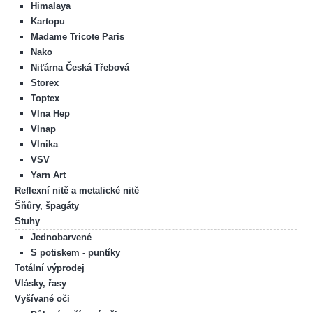
Himalaya
Kartopu
Madame Tricote Paris
Nako
Niťárna Česká Třebová
Storex
Toptex
Vlna Hep
Vlnap
Vlnika
VSV
Yarn Art
Reflexní nitě a metalické nitě
Šňůry, špagáty
Stuhy
Jednobarvené
S potiskem - puntíky
Totální výprodej
Vlásky, řasy
Vyšívané oči