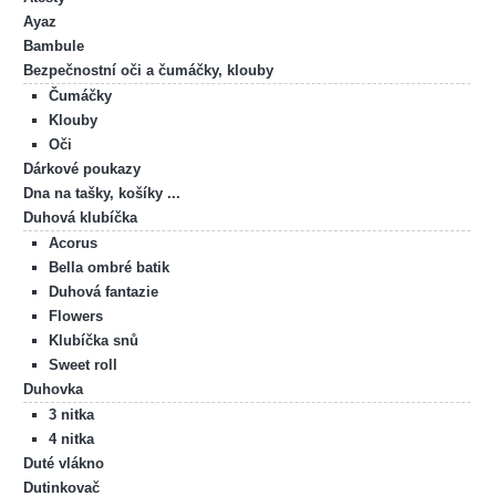
Ayaz
Bambule
Bezpečnostní oči a čumáčky, klouby
Čumáčky
Klouby
Oči
Dárkové poukazy
Dna na tašky, košíky ...
Duhová klubíčka
Acorus
Bella ombré batik
Duhová fantazie
Flowers
Klubíčka snů
Sweet roll
Duhovka
3 nitka
4 nitka
Duté vlákno
Dutinkovač