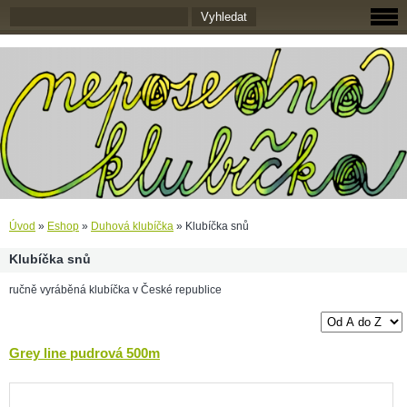
Úvod
»
Eshop
»
Duhová klubíčka
»
Klubíčka snů
Klubíčka snů
ručně vyráběná klubíčka v České republice
Grey line pudrová 500m