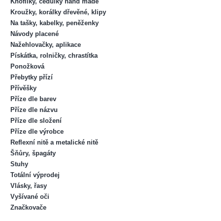
Knoflíky, cedulky hand made
Kroužky, korálky dřevěné, klipy
Na tašky, kabelky, peněženky
Návody placené
Nažehlovačky, aplikace
Pískátka, rolničky, chrastítka
Ponožková
Přebytky přízí
Přívěšky
Příze dle barev
Příze dle názvu
Příze dle složení
Příze dle výrobce
Reflexní nitě a metalické nitě
Šňůry, špagáty
Stuhy
Totální výprodej
Vlásky, řasy
Vyšívané oči
Značkovače