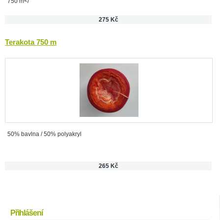
750 m</
275 Kč
Terakota 750 m
50% bavlna / 50% polyakryl
265 Kč
Přihlášení