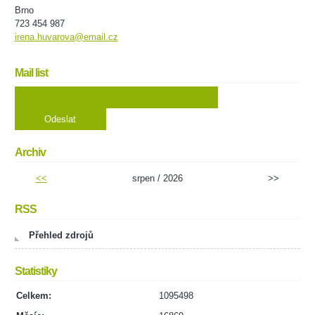
Brno
723 454 987
irena.huvarova@email.cz
Mail list
Archiv
<<
srpen / 2026
>>
RSS
Přehled zdrojů
Statistiky
Celkem:
1095498