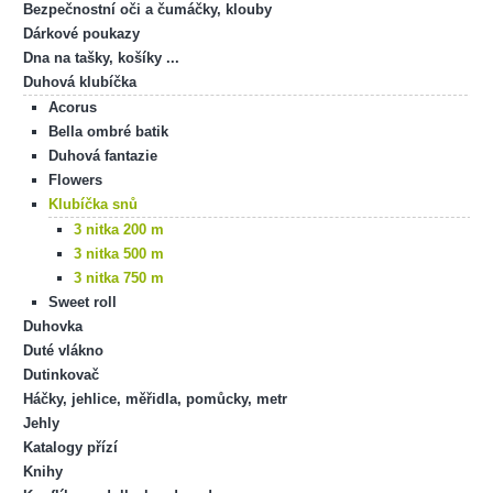
Bezpečnostní oči a čumáčky, klouby
Dárkové poukazy
Dna na tašky, košíky ...
Duhová klubíčka
Acorus
Bella ombré batik
Duhová fantazie
Flowers
Klubíčka snů
3 nitka 200 m
3 nitka 500 m
3 nitka 750 m
Sweet roll
Duhovka
Duté vlákno
Dutinkovač
Háčky, jehlice, měřidla, pomůcky, metr
Jehly
Katalogy přízí
Knihy