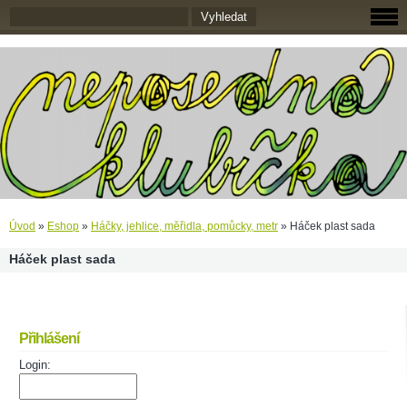
Úvod
»
Eshop
»
Háčky, jehlice, měřidla, pomůcky, metr
»
Háček plast sada
Háček plast sada
Přihlášení
Login: