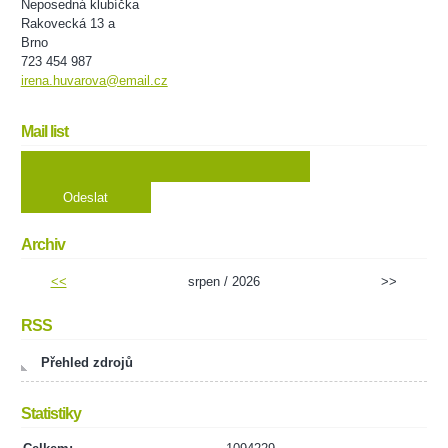
Neposedná klubíčka
Rakovecká 13 a
Brno
723 454 987
irena.huvarova@email.cz
Mail list
Archiv
<<
srpen / 2026
>>
RSS
Přehled zdrojů
Statistiky