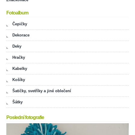
Fotoalbum
Čepičky
Dekorace
Deky
Hračky
Kabelky
Košíky
Šatičky, svetříky a jiné oblečení
Šátky
Poslední fotografie