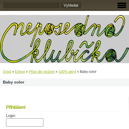
Úvod
»
Eshop
»
Příze dle složení
»
100% akryl
»
Baby color
Baby color
Přihlášení
Login: