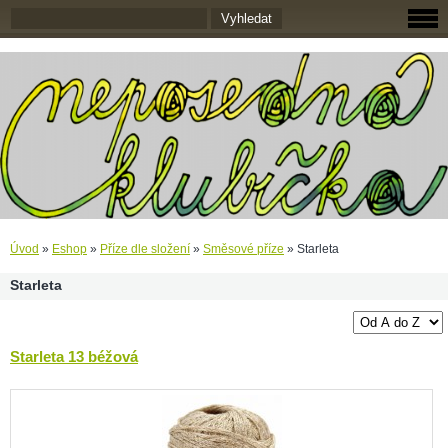
Úvod
»
Eshop
»
Příze dle složení
»
Směsové příze
»
Starleta
Starleta
Starleta 13 béžová