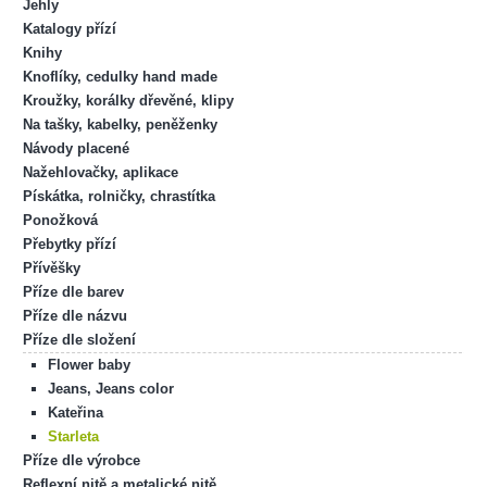
Jehly
Katalogy přízí
Knihy
Knoflíky, cedulky hand made
Kroužky, korálky dřevěné, klipy
Na tašky, kabelky, peněženky
Návody placené
Nažehlovačky, aplikace
Pískátka, rolničky, chrastítka
Ponožková
Přebytky přízí
Přívěšky
Příze dle barev
Příze dle názvu
Příze dle složení
Flower baby
Jeans, Jeans color
Kateřina
Starleta
Příze dle výrobce
Reflexní nitě a metalické nitě