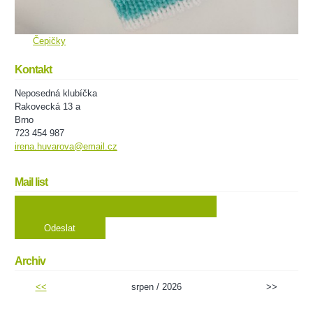
Čepičky
Kontakt
Neposedná klubíčka
Rakovecká 13 a
Brno
723 454 987
irena.huvarova@email.cz
Mail list
Archiv
<<
srpen / 2026
>>