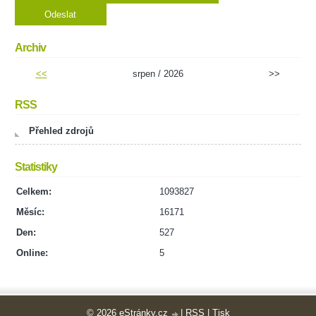
Archiv
<<
srpen / 2026
>>
RSS
Přehled zdrojů
Statistiky
Celkem:
1093827
Měsíc:
16171
Den:
527
Online:
5
© 2026 eStránky.cz
|
RSS
|
Tisk