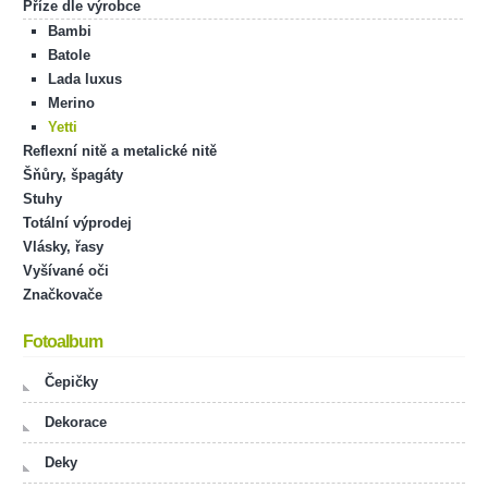
Příze dle výrobce
Bambi
Batole
Lada luxus
Merino
Yetti
Reflexní nitě a metalické nitě
Šňůry, špagáty
Stuhy
Totální výprodej
Vlásky, řasy
Vyšívané oči
Značkovače
Fotoalbum
Čepičky
Dekorace
Deky