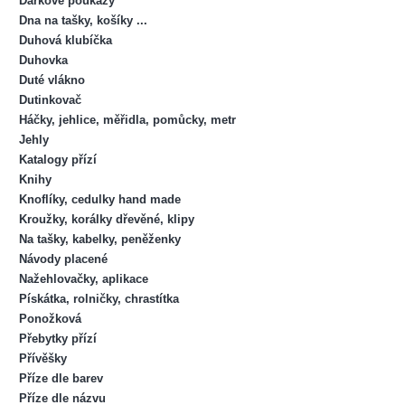
Dárkové poukazy
Dna na tašky, košíky ...
Duhová klubíčka
Duhovka
Duté vlákno
Dutinkovač
Háčky, jehlice, měřidla, pomůcky, metr
Jehly
Katalogy přízí
Knihy
Knoflíky, cedulky hand made
Kroužky, korálky dřevěné, klipy
Na tašky, kabelky, peněženky
Návody placené
Nažehlovačky, aplikace
Pískátka, rolničky, chrastítka
Ponožková
Přebytky přízí
Přívěšky
Příze dle barev
Příze dle názvu