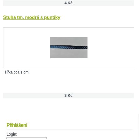
4 Kč
Stuha tm. modrá s puntíky
šířka cca 1 cm
3 Kč
Přihlášení
Login: