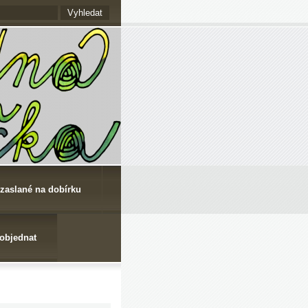
 zaslané na dobírku
 objednat