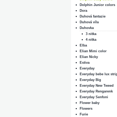
Dolphin Junior colors
Dora
Duhová fantazie
Duhová víla
Duhovka
3 nitka
4 nitka
Elba
Elian Mimi color
Elian Nicky
Estiva
Everyday
Everyday bebe lux stri
Everyday Big
Everyday New Tweed
Everyday Rengarenk
Everyday Senfoni
Flower baby
Flowers
Furie