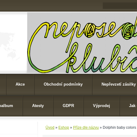
Akce
Obchodní podmínky
Nepřevzetí zásilky
oalbum
Atesty
GDPR
Výprodej
Jak
Úvod
»
Eshop
»
Příze dle názvu
»
Dolphin baby colors