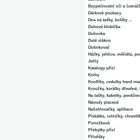
Bezpečnostní oči a čumáč
Dárkové poukazy
Dna na tašky, košíky ...
Duhová klubíčka
Duhovka
Duté vlákno
Dutinkovač
Háčky, jehlice, měřidla, p
Jehly
Katalogy přízí
Knihy
Knoflíky, cedulky hand ma
Kroužky, korálky dřevěné, 
Na tašky, kabelky, peněže
Návody placené
Nažehlovačky, aplikace
Pískátka, rolničky, chrastít
Ponožková
Přebytky přízí
Přívěšky