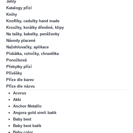
Jehly
Katalogy přízí
Knihy
Knoflíky, cedulky hand made
Kroužky, korálky dřevěné, klipy
Na tašky, kabelky, peněženky
Návody placené
Nažehlovačky, aplikace
Pískátka, rolničky, chrastítka
Ponožková
Přebytky přízí
Přívěšky
Příze dle barev
Příze dle názvu
Acorus
Akki
Anchor Metallic
Angora gold simli batik
Baby best
Baby best batik
Baby color