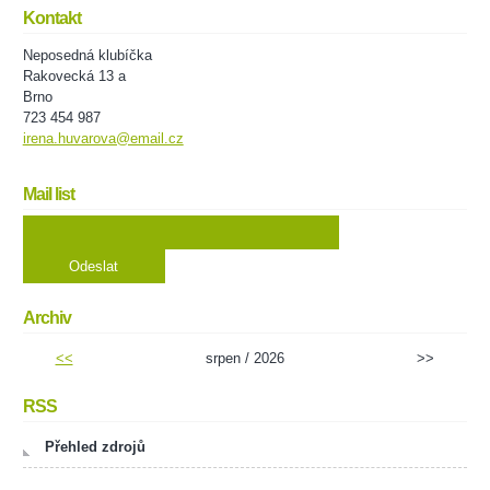
Kontakt
Neposedná klubíčka
Rakovecká 13 a
Brno
723 454 987
irena.huvarova@email.cz
Mail list
Archiv
<<
srpen / 2026
>>
RSS
Přehled zdrojů