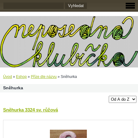
Úvod
»
Eshop
»
Příze dle názvu
»
Sněhurka
Sněhurka
Sněhurka 3324 sv. růžová