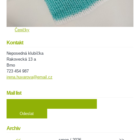
Čepičky
Kontakt
Neposedná klubíčka
Rakovecká 13 a
Brno
723 454 987
irena.huvarova@email.cz
Mail list
Archiv
<<
srpen / 2026
>>