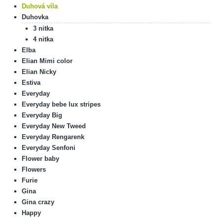
Duhová víla
Duhovka
3 nitka
4 nitka
Elba
Elian Mimi color
Elian Nicky
Estiva
Everyday
Everyday bebe lux stripes
Everyday Big
Everyday New Tweed
Everyday Rengarenk
Everyday Senfoni
Flower baby
Flowers
Furie
Gina
Gina crazy
Happy