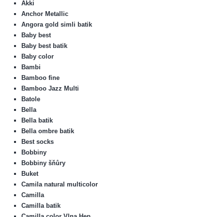
Akki
Anchor Metallic
Angora gold simli batik
Baby best
Baby best batik
Baby color
Bambi
Bamboo fine
Bamboo Jazz Multi
Batole
Bella
Bella batik
Bella ombre batik
Best socks
Bobbiny
Bobbiny šňůry
Buket
Camila natural multicolor
Camilla
Camilla batik
Camilla color Vlna Hep