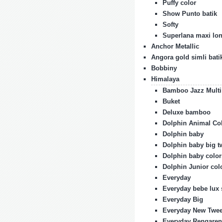
Puffy color
Show Punto batik
Softy
Superlana maxi lon
Anchor Metallic
Angora gold simli bati
Bobbiny
Himalaya
Bamboo Jazz Multi
Buket
Deluxe bamboo
Dolphin Animal Co
Dolphin baby
Dolphin baby big 
Dolphin baby color
Dolphin Junior col
Everyday
Everyday bebe lux 
Everyday Big
Everyday New Twe
Everyday Rengaren