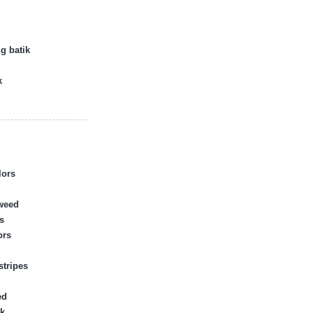
g batik
k
lors
tweed
s
ors
stripes
ed
k