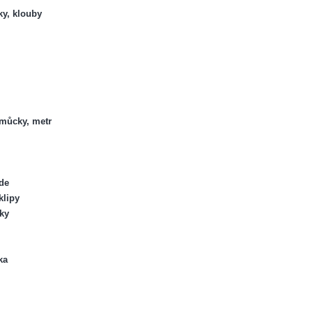
ky, klouby
omůcky, metr
de
klipy
nky
ka