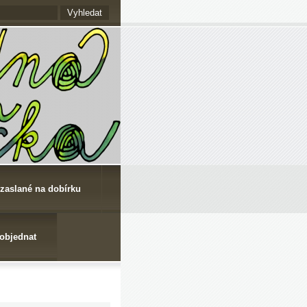
 zaslané na dobírku
 objednat