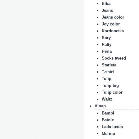
Elba
Jeans
Jeans color
Joy color
Kordonetka
Kory
Patty
Perla
Socks tweed
Starleta
T-shirt
Tulip
Tulip big
Tulip color
Waltz
Vlnap
Bambi
Batole
Lada luxus
Merino