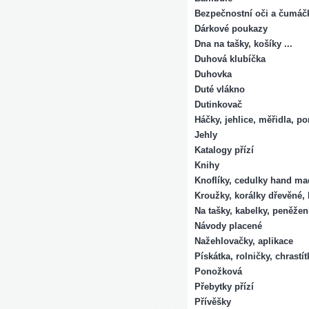
Bezpečnostní oči a čumáč
Dárkové poukazy
Dna na tašky, košíky ...
Duhová klubíčka
Duhovka
Duté vlákno
Dutinkovač
Háčky, jehlice, měřidla, p
Jehly
Katalogy přízí
Knihy
Knoflíky, cedulky hand ma
Kroužky, korálky dřevěné, 
Na tašky, kabelky, peněže
Návody placené
Nažehlovačky, aplikace
Pískátka, rolničky, chrastít
Ponožková
Přebytky přízí
Přívěšky