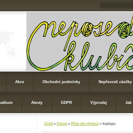
Akce
Obchodní podmínky
Nepřevzetí zásilky
oalbum
Atesty
GDPR
Výprodej
Jak
Úvod
»
Eshop
»
Příze dle výrobce
»
Kartopu