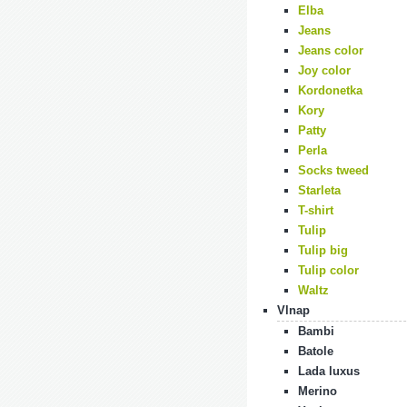
Elba
Jeans
Jeans color
Joy color
Kordonetka
Kory
Patty
Perla
Socks tweed
Starleta
T-shirt
Tulip
Tulip big
Tulip color
Waltz
Vlnap
Bambi
Batole
Lada luxus
Merino