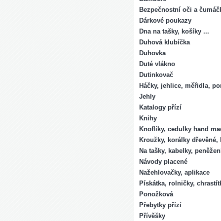
Bezpečnostní oči a čumáč
Dárkové poukazy
Dna na tašky, košíky ...
Duhová klubíčka
Duhovka
Duté vlákno
Dutinkovač
Háčky, jehlice, měřidla, p
Jehly
Katalogy přízí
Knihy
Knoflíky, cedulky hand ma
Kroužky, korálky dřevěné, 
Na tašky, kabelky, peněže
Návody placené
Nažehlovačky, aplikace
Pískátka, rolničky, chrastít
Ponožková
Přebytky přízí
Přívěšky