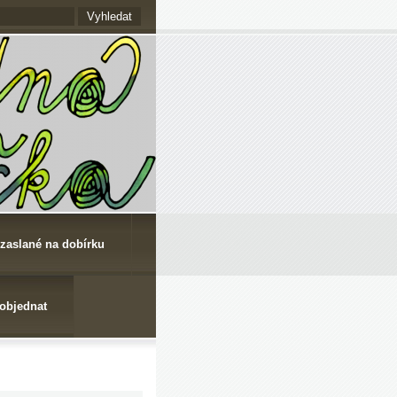
 zaslané na dobírku
 objednat