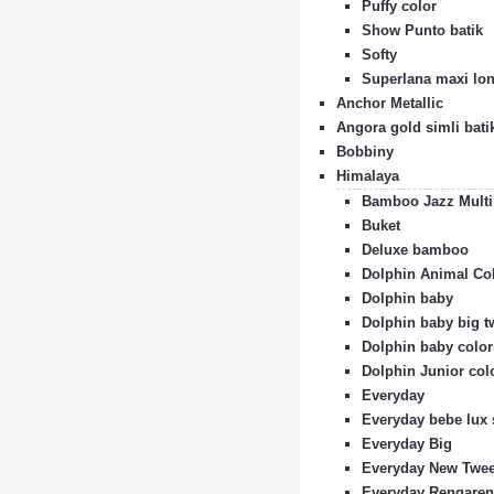
Puffy color
Show Punto batik
Softy
Superlana maxi lon
Anchor Metallic
Angora gold simli bati
Bobbiny
Himalaya
Bamboo Jazz Multi
Buket
Deluxe bamboo
Dolphin Animal Co
Dolphin baby
Dolphin baby big 
Dolphin baby color
Dolphin Junior col
Everyday
Everyday bebe lux 
Everyday Big
Everyday New Twe
Everyday Rengaren