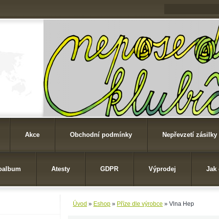
Akce
Obchodní podmínky
Nepřevzetí zásilky
oalbum
Atesty
GDPR
Výprodej
Jak
Úvod
»
Eshop
»
Příze dle výrobce
»
Vlna Hep