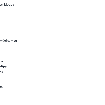
ky, klouby
omůcky, metr
de
klipy
nky
ka