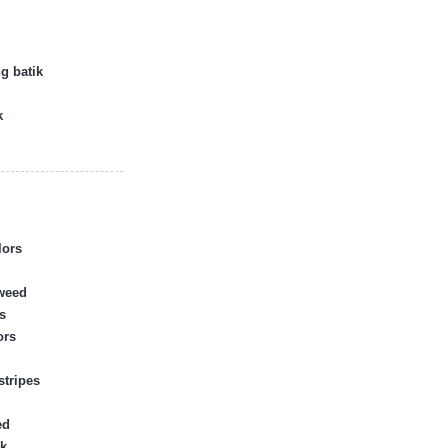
g batik
k
lors
tweed
s
ors
stripes
ed
k