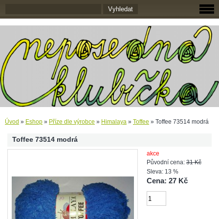
Úvod
»
Eshop
»
Příze dle výrobce
»
Himalaya
»
Toffee
»
Toffee 73514 modrá
Toffee 73514 modrá
akce
Původní cena:
31 Kč
Sleva: 13 %
Cena: 27 Kč