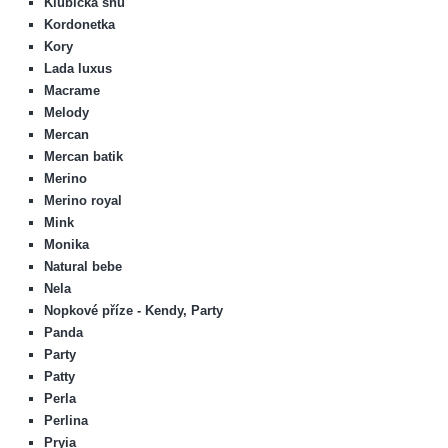
Klubíčka snů
Kordonetka
Kory
Lada luxus
Macrame
Melody
Mercan
Mercan batik
Merino
Merino royal
Mink
Monika
Natural bebe
Nela
Nopkové příze - Kendy, Party
Panda
Party
Patty
Perla
Perlina
Pryia