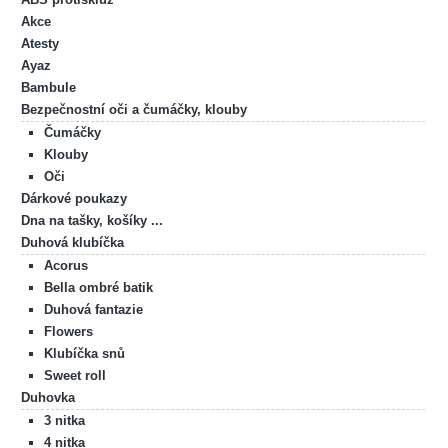
Akce
Atesty
Ayaz
Bambule
Bezpečnostní oči a čumáčky, klouby
Čumáčky
Klouby
Oči
Dárkové poukazy
Dna na tašky, košíky ...
Duhová klubíčka
Acorus
Bella ombré batik
Duhová fantazie
Flowers
Klubíčka snů
Sweet roll
Duhovka
3 nitka
4 nitka