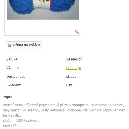
Záruka:
24 měsíců
Výrobce:
Himalaya
Dostupnost:
skladem
Skladem:
6 ks
Popis
efektní, velmi příjemná polyesterová příze s chloupkem. Je vhodná na čepice,
šály, nákrčníky, svetříky, vesty, dekorace. Podobná přízi YarnArt Happy, jen bez
lesklé nitky.
složení: 100% polyester
návin:85m