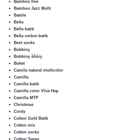
Bamboo fine
Bamboo Jazz Multi
Batole
Bella
Bella batik
Bella ombre batik
Best socks
Bobbiny
Bobbiny šňůry
Buket
Camila natural multicolor
Camilla
Camilla batik
Camilla color Vlna Hep
Camilla MTP
Christmas
Cordy
Cotton Gold Batik
Cotton mix
Cotton socks
Cotton Spray