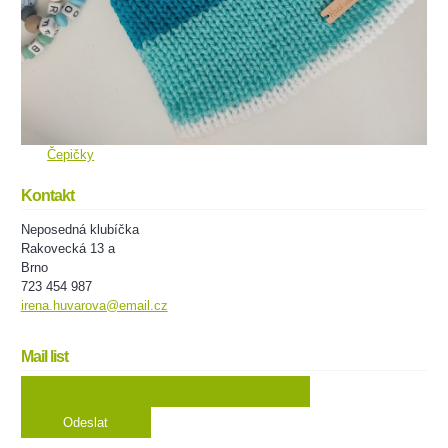
Čepičky
Kontakt
Neposedná klubíčka
Rakovecká 13 a
Brno
723 454 987
irena.huvarova@email.cz
Mail list