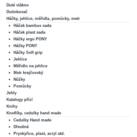
Duté vlákno
Dutinkovač
Háčky, jehlice, měřidla, pomůcky, metr
Háček bambus sada
Háček plast sada
Háčky ergo PONY
Háčky PONY
Háčky Soft grip
Jehlice
Měřidlo na jehlice
Metr krejčovský
Nůžky
Pomůcky
Jehly
Katalogy přízí
Knihy
Knoflíky, cedulky hand made
Cedulky Hand made
Dřevěné
Pryskyřice, plast, acryl atd.