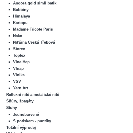
Angora gold simli batik
Bobbiny
Himalaya
Kartopu
Madame Tricote Paris
Nako
Niťárna Česká Třebová
Storex
Toptex
Vlna Hep
Vlnap
Vlnika
VSV
Yarn Art
Reflexní nitě a metalické nitě
Šňůry, špagáty
Stuhy
Jednobarvené
S potiskem - puntíky
Totální výprodej