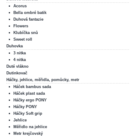
Acorus
Bella ombré batik
Duhová fantazie
Flowers
Klubíčka snů
Sweet roll
Duhovka
3 nitka
4 nitka
Duté vlákno
Dutinkovač
Háčky, jehlice, měřidla, pomůcky, metr
Háček bambus sada
Háček plast sada
Háčky ergo PONY
Háčky PONY
Háčky Soft grip
Jehlice
Měřidlo na jehlice
Metr krejčovský