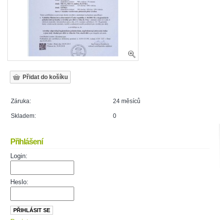
Záruka:
24 měsíců
Skladem:
0
Přihlášení
Login:
Heslo: