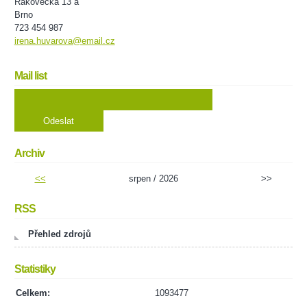
Rakovecká 13 a
Brno
723 454 987
irena.huvarova@email.cz
Mail list
Archiv
<<
srpen / 2026
>>
RSS
Přehled zdrojů
Statistiky
Celkem:
1093477