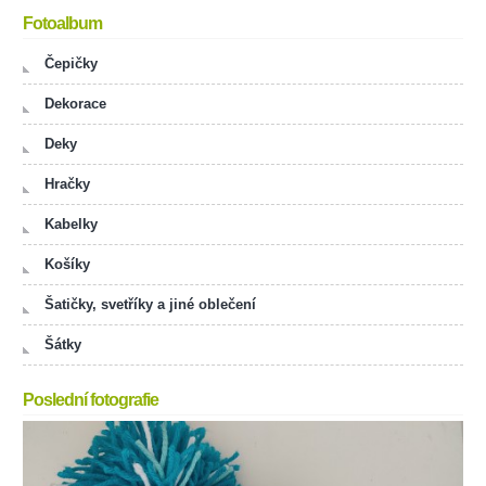
Fotoalbum
Čepičky
Dekorace
Deky
Hračky
Kabelky
Košíky
Šatičky, svetříky a jiné oblečení
Šátky
Poslední fotografie