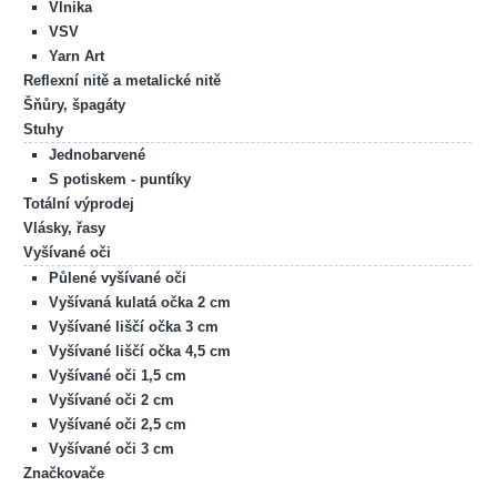
Vlnika
VSV
Yarn Art
Reflexní nitě a metalické nitě
Šňůry, špagáty
Stuhy
Jednobarvené
S potiskem - puntíky
Totální výprodej
Vlásky, řasy
Vyšívané oči
Půlené vyšívané oči
Vyšívaná kulatá očka 2 cm
Vyšívané liščí očka 3 cm
Vyšívané liščí očka 4,5 cm
Vyšívané oči 1,5 cm
Vyšívané oči 2 cm
Vyšívané oči 2,5 cm
Vyšívané oči 3 cm
Značkovače