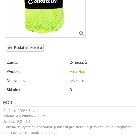
Záruka:
24 měsíců
Výrobce:
Vlna Hep
Dostupnost:
skladem
Skladem:
8 ks
Popis
Složení: 100% Bavlna
Návin: 50g klubko - 125m
Jehlice: 2,5 - 3,5
Camilla se vyznačuje vysokou jemností pro kterou si ji všichni oblíbili zejména
pro háčkování hraček, čepiček atp.