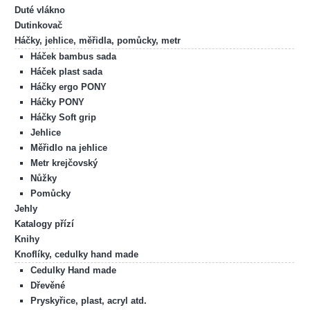
Duté vlákno
Dutinkovač
Háčky, jehlice, měřidla, pomůcky, metr
Háček bambus sada
Háček plast sada
Háčky ergo PONY
Háčky PONY
Háčky Soft grip
Jehlice
Měřidlo na jehlice
Metr krejčovský
Nůžky
Pomůcky
Jehly
Katalogy přízí
Knihy
Knoflíky, cedulky hand made
Cedulky Hand made
Dřevěné
Pryskyřice, plast, acryl atd.