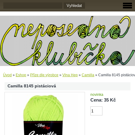
Úvod
»
Eshop
»
Příze dle výrobce
»
Vlna Hep
»
Camilla
»
Camilla 8145 pistácio
Camilla 8145 pistáciová
novinka
Cena: 35 Kč