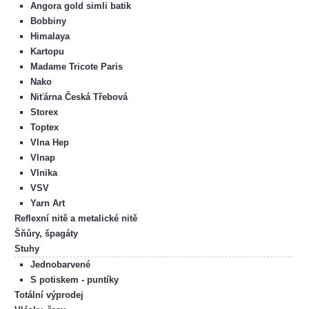
Angora gold simli batik
Bobbiny
Himalaya
Kartopu
Madame Tricote Paris
Nako
Niťárna Česká Třebová
Storex
Toptex
Vlna Hep
Vlnap
Vlnika
VSV
Yarn Art
Reflexní nitě a metalické nitě
Šňůry, špagáty
Stuhy
Jednobarvené
S potiskem - puntíky
Totální výprodej