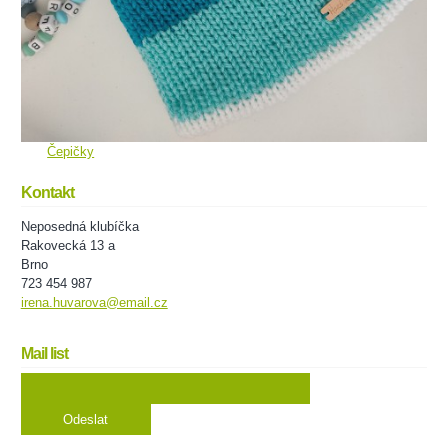
Čepičky
Kontakt
Neposedná klubíčka
Rakovecká 13 a
Brno
723 454 987
irena.huvarova@email.cz
Mail list