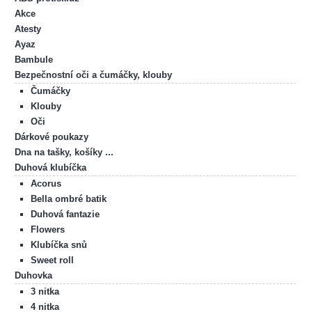
Akce
Atesty
Ayaz
Bambule
Bezpečnostní oči a čumáčky, klouby
Čumáčky
Klouby
Oči
Dárkové poukazy
Dna na tašky, košíky ...
Duhová klubíčka
Acorus
Bella ombré batik
Duhová fantazie
Flowers
Klubíčka snů
Sweet roll
Duhovka
3 nitka
4 nitka