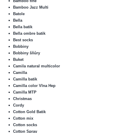
Bamboo fine
Bamboo Jazz Multi
Batole
Bella
Bella batik
Bella ombre batik
Best socks
Bobbiny
Bobbiny šňůry
Buket
Camila natural multicolor
Camilla
Camilla batik
Camilla color Vlna Hep
Camilla MTP
Christmas
Cordy
Cotton Gold Batik
Cotton mix
Cotton socks
Cotton Spray