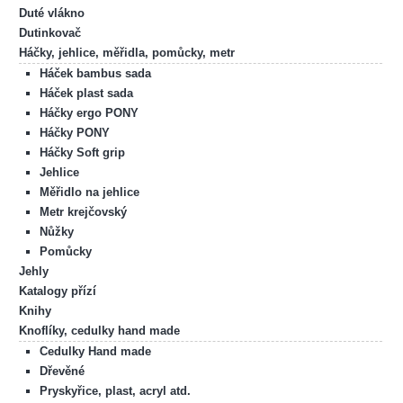
Duté vlákno
Dutinkovač
Háčky, jehlice, měřidla, pomůcky, metr
Háček bambus sada
Háček plast sada
Háčky ergo PONY
Háčky PONY
Háčky Soft grip
Jehlice
Měřidlo na jehlice
Metr krejčovský
Nůžky
Pomůcky
Jehly
Katalogy přízí
Knihy
Knoflíky, cedulky hand made
Cedulky Hand made
Dřevěné
Pryskyřice, plast, acryl atd.