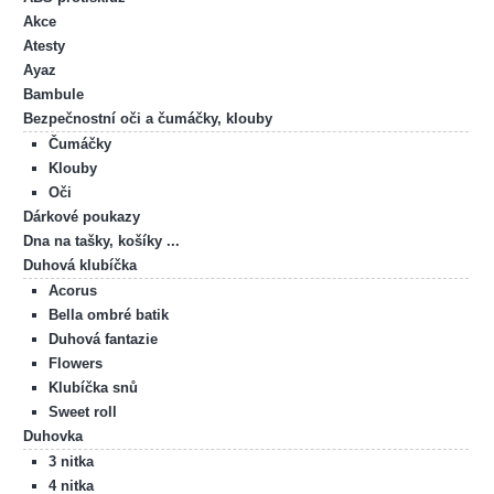
Akce
Atesty
Ayaz
Bambule
Bezpečnostní oči a čumáčky, klouby
Čumáčky
Klouby
Oči
Dárkové poukazy
Dna na tašky, košíky ...
Duhová klubíčka
Acorus
Bella ombré batik
Duhová fantazie
Flowers
Klubíčka snů
Sweet roll
Duhovka
3 nitka
4 nitka