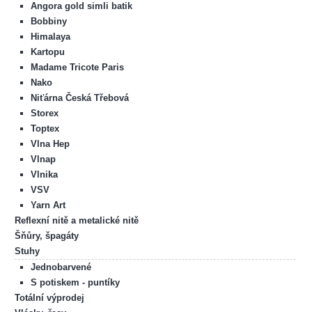
Angora gold simli batik
Bobbiny
Himalaya
Kartopu
Madame Tricote Paris
Nako
Niťárna Česká Třebová
Storex
Toptex
Vlna Hep
Vlnap
Vlnika
VSV
Yarn Art
Reflexní nitě a metalické nitě
Šňůry, špagáty
Stuhy
Jednobarvené
S potiskem - puntíky
Totální výprodej