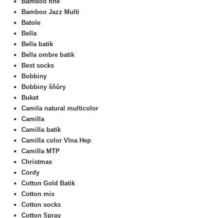
Bamboo fine
Bamboo Jazz Multi
Batole
Bella
Bella batik
Bella ombre batik
Best socks
Bobbiny
Bobbiny šňůry
Buket
Camila natural multicolor
Camilla
Camilla batik
Camilla color Vlna Hep
Camilla MTP
Christmas
Cordy
Cotton Gold Batik
Cotton mix
Cotton socks
Cotton Spray