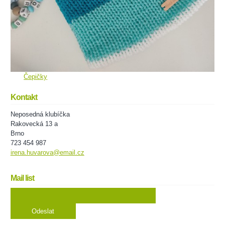
Čepičky
Kontakt
Neposedná klubíčka
Rakovecká 13 a
Brno
723 454 987
irena.huvarova@email.cz
Mail list