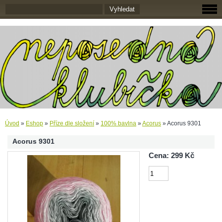
Úvod
»
Eshop
»
Příze dle složení
»
100% bavlna
»
Acorus
»
Acorus 9301
Acorus 9301
Cena: 299 Kč