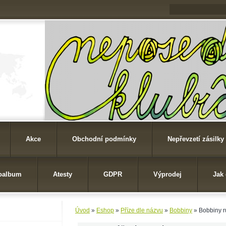
Akce
Obchodní podmínky
Nepřevzetí zásilky
oalbum
Atesty
GDPR
Výprodej
Jak
Úvod
»
Eshop
»
Příze dle názvu
»
Bobbiny
»
Bobbiny r