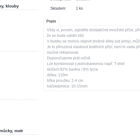
ky, klouby
Skladem:
1 ks
Popis
Vždy si, prosím, zajistěte dostatečné množství příze, p
že se bude odstín lišit.
V klubku se mohou objevit drobné dírky (od jehly), můž
Je to přirozená vlastnost textilních přízí, není to vada pří
možné reklamovat.
Doporučujeme prát ručně.
Lze kombinovat s jednobarevnou např. T-shirt
složení:92% bavlna / 8% lycra
délka: 120m
šířka proužku: 2-4 cm
háček/jehlice: 10-15mm
omůcky, metr