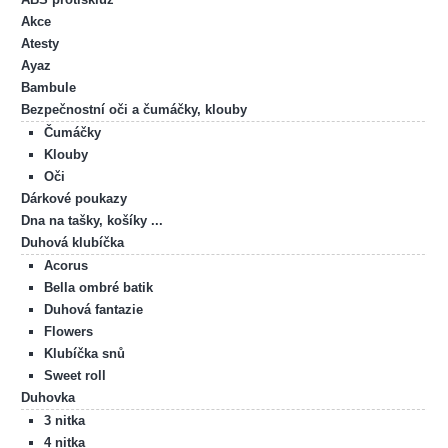
Akce
Atesty
Ayaz
Bambule
Bezpečnostní oči a čumáčky, klouby
Čumáčky
Klouby
Oči
Dárkové poukazy
Dna na tašky, košíky ...
Duhová klubíčka
Acorus
Bella ombré batik
Duhová fantazie
Flowers
Klubíčka snů
Sweet roll
Duhovka
3 nitka
4 nitka