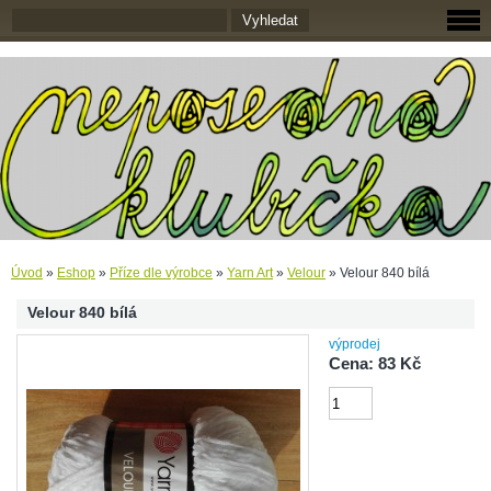
Úvod
»
Eshop
»
Příze dle výrobce
»
Yarn Art
»
Velour
»
Velour 840 bílá
Velour 840 bílá
výprodej
Cena: 83 Kč