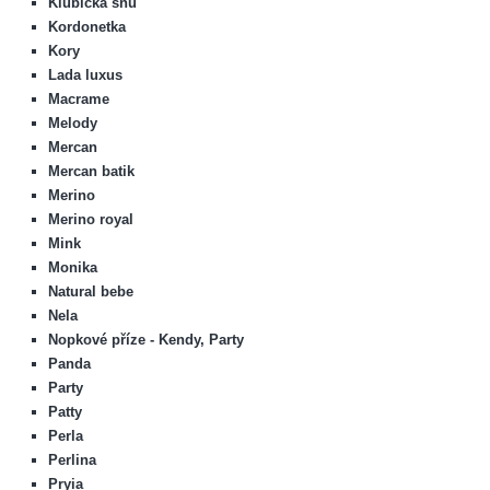
Klubíčka snů
Kordonetka
Kory
Lada luxus
Macrame
Melody
Mercan
Mercan batik
Merino
Merino royal
Mink
Monika
Natural bebe
Nela
Nopkové příze - Kendy, Party
Panda
Party
Patty
Perla
Perlina
Pryia