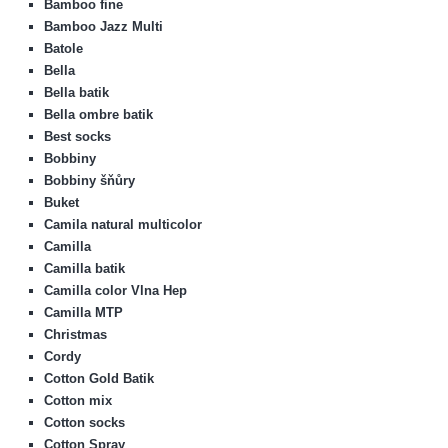
Bamboo fine
Bamboo Jazz Multi
Batole
Bella
Bella batik
Bella ombre batik
Best socks
Bobbiny
Bobbiny šňůry
Buket
Camila natural multicolor
Camilla
Camilla batik
Camilla color Vlna Hep
Camilla MTP
Christmas
Cordy
Cotton Gold Batik
Cotton mix
Cotton socks
Cotton Spray