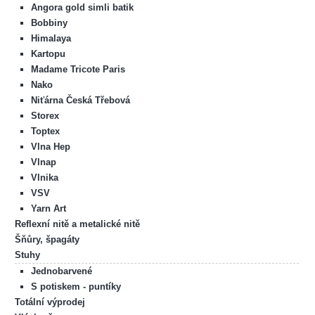
Angora gold simli batik
Bobbiny
Himalaya
Kartopu
Madame Tricote Paris
Nako
Niťárna Česká Třebová
Storex
Toptex
Vlna Hep
Vlnap
Vlnika
VSV
Yarn Art
Reflexní nitě a metalické nitě
Šňůry, špagáty
Stuhy
Jednobarvené
S potiskem - puntíky
Totální výprodej