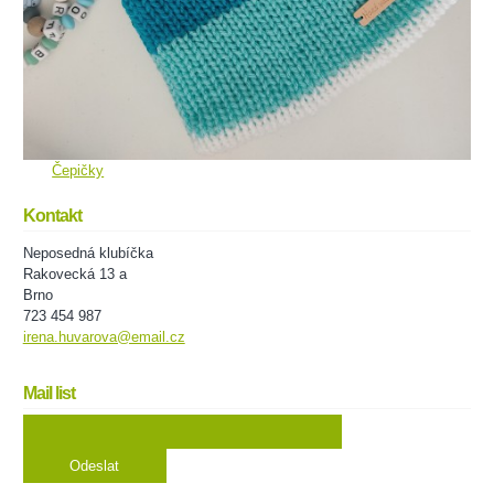
Čepičky
Kontakt
Neposedná klubíčka
Rakovecká 13 a
Brno
723 454 987
irena.huvarova@email.cz
Mail list