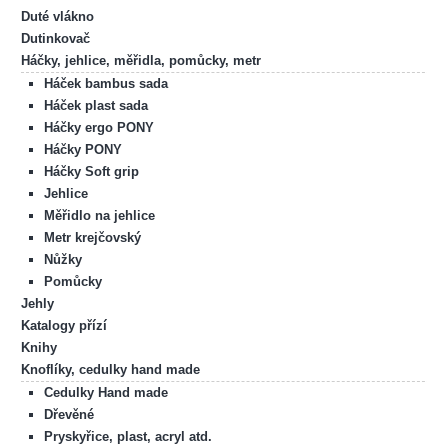
Duté vlákno
Dutinkovač
Háčky, jehlice, měřidla, pomůcky, metr
Háček bambus sada
Háček plast sada
Háčky ergo PONY
Háčky PONY
Háčky Soft grip
Jehlice
Měřidlo na jehlice
Metr krejčovský
Nůžky
Pomůcky
Jehly
Katalogy přízí
Knihy
Knoflíky, cedulky hand made
Cedulky Hand made
Dřevěné
Pryskyřice, plast, acryl atd.