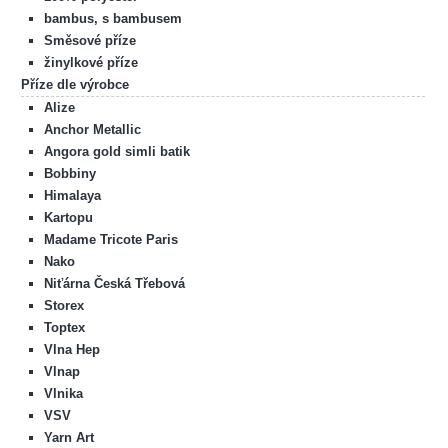
bambus, s bambusem
Směsové příze
žinylkové příze
Příze dle výrobce
Alize
Anchor Metallic
Angora gold simli batik
Bobbiny
Himalaya
Kartopu
Madame Tricote Paris
Nako
Niťárna Česká Třebová
Storex
Toptex
Vlna Hep
Vlnap
Vlnika
VSV
Yarn Art