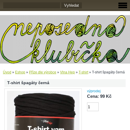
Úvod
»
Eshop
»
Příze dle výrobce
»
Vlna Hep
»
T-shirt
»
T-shirt špagáty černá
T-shirt špagáty černá
výprodej
Cena: 99 Kč