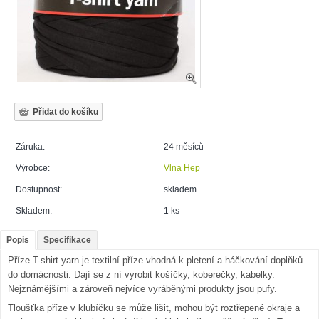
Záruka:
24 měsíců
Výrobce:
Vlna Hep
Dostupnost:
skladem
Skladem:
1 ks
Popis
Specifikace
Příze T-shirt yarn je textilní příze vhodná k pletení a háčkování doplňků
do domácnosti. Dají se z ní vyrobit košíčky, koberečky, kabelky.
Nejznámějšími a zároveň nejvíce vyráběnými produkty jsou pufy.
Tloušťka příze v klubíčku se může lišit, mohou být roztřepené okraje a