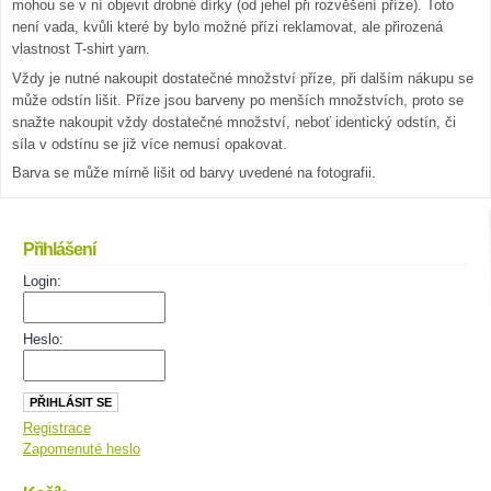
mohou se v ní objevit drobné dírky (od jehel při rozvěšení příze). Toto
není vada, kvůli které by bylo možné přízi reklamovat, ale přirozená
vlastnost T-shirt yarn.
Vždy je nutné nakoupit dostatečné množství příze, při dalším nákupu se
může odstín lišit. Příze jsou barveny po menších množstvích, proto se
snažte nakoupit vždy dostatečné množství, neboť identický odstín, či
síla v odstínu se již více nemusí opakovat.
Barva se může mírně lišit od barvy uvedené na fotografii.
Přihlášení
Login:
Heslo:
Registrace
Zapomenuté heslo