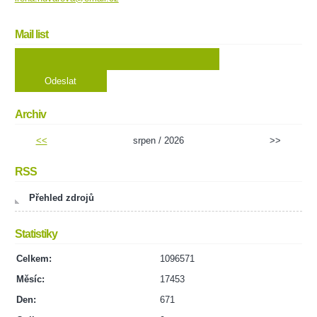
Mail list
Archiv
<<
srpen / 2026
>>
RSS
Přehled zdrojů
Statistiky
Celkem:
1096571
Měsíc:
17453
Den:
671