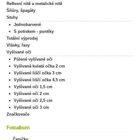
Reflexní nitě a metalické nitě
Šňůry, špagáty
Stuhy
Jednobarvené
S potiskem - puntíky
Totální výprodej
Vlásky, řasy
Vyšívané oči
Půlené vyšívané oči
Vyšívaná kulatá očka 2 cm
Vyšívané liščí očka 3 cm
Vyšívané liščí očka 4,5 cm
Vyšívané oči 1,5 cm
Vyšívané oči 2 cm
Vyšívané oči 2,5 cm
Vyšívané oči 3 cm
Značkovače
Fotoalbum
Čepičky