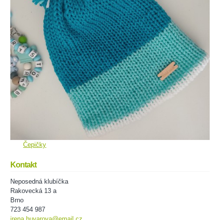
Čepičky
Kontakt
Neposedná klubíčka
Rakovecká 13 a
Brno
723 454 987
irena.huvarova@email.cz