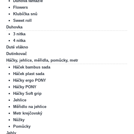
Duhová fantazie
Flowers
Klubíčka snů
Sweet roll
Duhovka
3 nitka
4 nitka
Duté vlákno
Dutinkovač
Háčky, jehlice, měřidla, pomůcky, metr
Háček bambus sada
Háček plast sada
Háčky ergo PONY
Háčky PONY
Háčky Soft grip
Jehlice
Měřidlo na jehlice
Metr krejčovský
Nůžky
Pomůcky
Jehly