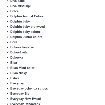
Diva batik
Diva Missisipi
Dolce
Dolphin Animal Colors
Dolphin baby
Dolphin baby big tweed
Dolphin baby colors
Dolphin Junior colors
Dora
Duhová fantazie
Duhová víla
Duhovka
Elba
Elian Mimi color
Elian Nicky
Estiva
Everyday
Everyday bebe lux stripes
Everyday Big
Everyday New Tweed
Everyday Rengarenk