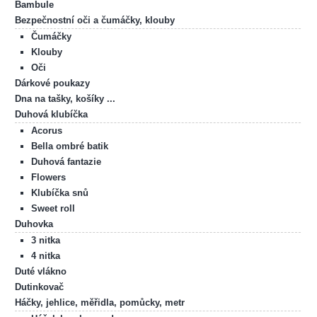
Bambule
Bezpečnostní oči a čumáčky, klouby
Čumáčky
Klouby
Oči
Dárkové poukazy
Dna na tašky, košíky ...
Duhová klubíčka
Acorus
Bella ombré batik
Duhová fantazie
Flowers
Klubíčka snů
Sweet roll
Duhovka
3 nitka
4 nitka
Duté vlákno
Dutinkovač
Háčky, jehlice, měřidla, pomůcky, metr