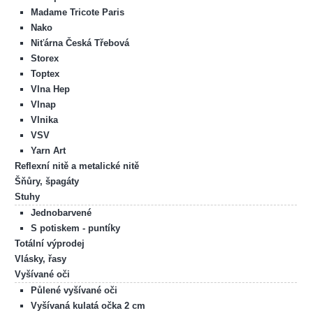
Madame Tricote Paris
Nako
Niťárna Česká Třebová
Storex
Toptex
Vlna Hep
Vlnap
Vlnika
VSV
Yarn Art
Reflexní nitě a metalické nitě
Šňůry, špagáty
Stuhy
Jednobarvené
S potiskem - puntíky
Totální výprodej
Vlásky, řasy
Vyšívané oči
Půlené vyšívané oči
Vyšívaná kulatá očka 2 cm